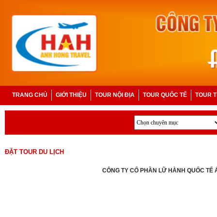
TRANG CHỦ
GIỚI THIỆU
TOUR NỘI ĐỊA
TOUR QUỐC TẾ
TOUR T
ĐẶT TOUR DU LỊCH
CÔNG TY CỔ PHẦN LỮ HÀNH QUỐC TẾ
Văn Phòng Hà Nội: 63A Nguyễn Hoàng , Nam Từ Liêm, Hà
Văn phòng Ng
Nội
Thành Phố Vinh
Điện thoại: 0238.868.5599 - 0918.652.114 - MST:
Điện thoại: 02
2901752993
MST: 2901752