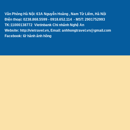
Văn Phòng Hà Nội: 63A Nguyễn Hoàng , Nam Từ Liêm, Hà Nội
Điện thoại: 0238.868.5599 - 0918.652.114 - MST: 2901752993
TK:11000138772 Vietinbank Chi nhánh Nghệ An
Website: http://vietravel.vn, Email: anhhongtravel.vn@gmail.com
Facebook: lữ hành ánh hồng