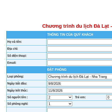
TK:11000138772 Vietinbank Chi nhánh Nghệ An
TK:1100013877
Website: http://vietravel.vn, Email:
Website: http://
anhhongtravel.vn@gmail.com
anhhongtravel
Facebook: lữ hành ánh hồng
Facebook: lữ h
Chương trình du lịch Đà Lạt 
THÔNG TIN CỦA QUÝ KHÁCH
Họ và tên:
Địa chỉ:
Số điện thoại:
Email:
ĐẶT PHÒNG
Loại phòng:
Ngày bắt đầu:
Ngày kết thúc:
Số người lớn :
Trẻ em:
Số phòng nghỉ: