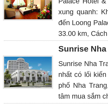
Palace Hotel & 
xung quanh: K
đến Loong Palac
33.00 km, Cách
Sunrise Nha
Sunrise Nha Tr
nhất có lối kiến
phố Nha Trang,
tâm mua sắm ch