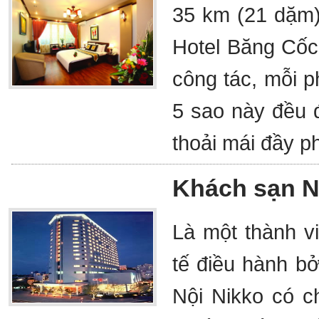
35 km (21 dặm)
Hotel Băng Cốc 
công tác, mỗi 
5 sao này đều đ
thoải mái đầy p
Khách sạn N
Là một thành v
tế điều hành b
Nội Nikko có c