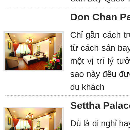
Don Chan Pa
Chỉ gần cách t
từ cách sân ba
một vị trí lý t
sao này đều đư
du khách
Settha Palac
Dù là đi nghỉ h