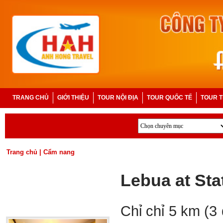
TRANG CHỦ
GIỚI THIỆU
TOUR NỘI ĐỊA
TOUR QUỐC TẾ
TOUR T
Trang chủ
|
Cẩm nang
Lebua at Sta
Chỉ chỉ 5 km (3