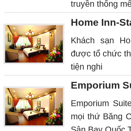
truyền thống mế
Home Inn-St
Khách sạn Hom
được tổ chức th
tiện nghi
Emporium Su
Emporium Suites
mọi thứ Băng C
Sân Bay Quốc 