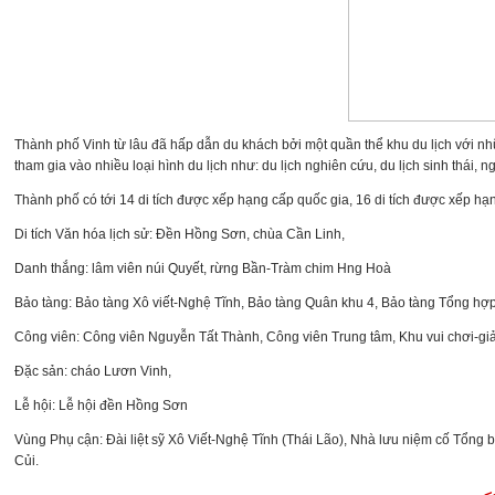
Thành phố Vinh từ lâu đã hấp dẫn du khách bởi một quần thể khu du lịch với nhữ
tham gia vào nhiều loại hình du lịch như: du lịch nghiên cứu, du lịch sinh thái, 
Thành phố có tới 14 di tích được xếp hạng cấp quốc gia, 16 di tích được xếp hạng
Di tích Văn hóa lịch sử: Đền Hồng Sơn, chùa Cần Linh,
Danh thắng: lâm viên núi Quyết, rừng Bần-Tràm chim H­ng Hoà
Bảo tàng: Bảo tàng Xô viết-Nghệ Tĩnh, Bảo tàng Quân khu 4, Bảo tàng Tổng hợ
Công viên: Công viên Nguyễn Tất Thành, Công viên Trung tâm, Khu vui chơi-giả
Đặc sản: cháo Lươn Vinh,
Lễ hội: Lễ hội đền Hồng Sơn
Vùng Phụ cận: Đài liệt sỹ Xô Viết-Nghệ Tĩnh (Thái Lão), Nhà l­ưu niệm cố Tổn
Củi.