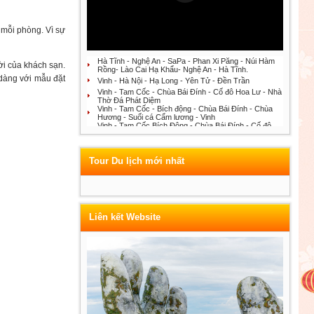
 mỗi phòng. Vì sự
Hà Tĩnh - Nghệ An - SaPa - Phan Xi Păng - Núi Hàm
vời của khách sạn.
Rồng- Lào Cai Hạ Khẩu- Nghệ An - Hà Tĩnh.
 dàng với mẫu đặt
Vinh - Hà Nội - Hạ Long - Yên Tử - Đền Trần
Vinh - Tam Cốc - Chùa Bái Đính - Cố đô Hoa Lư - Nhà
Thờ Đá Phát Diệm
Vinh - Tam Cốc - Bích động - Chùa Bái Đính - Chùa
Hương - Suối cá Cẩm lương - Vinh
Vinh - Tam Cốc Bích Động - Chùa Bái Đính - Cố đô
Hoa Lư - Nhà thờ đá Phát Diệm
Công ty du lịch Ánh Hồng Travel
Tour Du lịch mới nhất
Liên kết Website