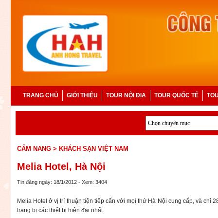
TRANG CHỦ
GIỚI THIỆU
TOUR NỘI ĐỊA
TOUR QUỐC TẾ
TOU
CẨM NANG
> KHÁCH SẠN VIỆT NAM
Melia Hotel, Hà Nội
Tin đăng ngày: 18/1/2012 - Xem: 3404
Melia Hotel ở vị trí thuận tiện tiếp cấn với mọi thứ Hà Nội cung cấp, và c
trang bị các thiết bị hiện đại nhất.