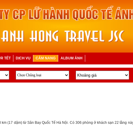
R TẾT
DỊCH VỤ
CẨM NANG
ALBUM ẢNH
hỉ 28 km (17 dặm) từ Sân Bay Quốc Tế Hà Nội. Có 306 phòng ở khách sạn 22 tầng này