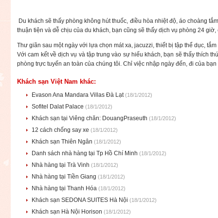
Du khách sẽ thấy phòng không hút thuốc, điều hòa nhiệt độ, áo choàng tắm, 
thuận tiện và dễ chịu của du khách, bạn cũng sẽ thấy dịch vụ phòng 24 giờ,
Thư giãn sau một ngày với lựa chọn mát xa, jacuzzi, thiết bị tập thể dục, tắm 
Với cam kết về dịch vụ và tập trung vào sự hiếu khách, bạn sẽ thấy thích th
phòng trực tuyến an toàn của chúng tôi. Chỉ việc nhập ngày đến, đi của bạn
Khách sạn Việt Nam khác:
Evason Ana Mandara Villas Đà Lạt
(18/1/2012)
Sofitel Dalat Palace
(18/1/2012)
Khách sạn tại Viêng chăn: DouangPraseuth
(18/1/2012)
12 cách chống say xe
(18/1/2012)
Khách sạn Thiên Ngân
(18/1/2012)
Danh sách nhà hàng tại Tp Hồ Chí Minh
(18/1/2012)
Nhà hàng tại Trà Vinh
(18/1/2012)
Nhà hàng tại Tiền Giang
(18/1/2012)
Nhà hàng tại Thanh Hóa
(18/1/2012)
Khách sạn SEDONA SUITES Hà Nội
(18/1/2012)
Khách sạn Hà Nội Horison
(18/1/2012)