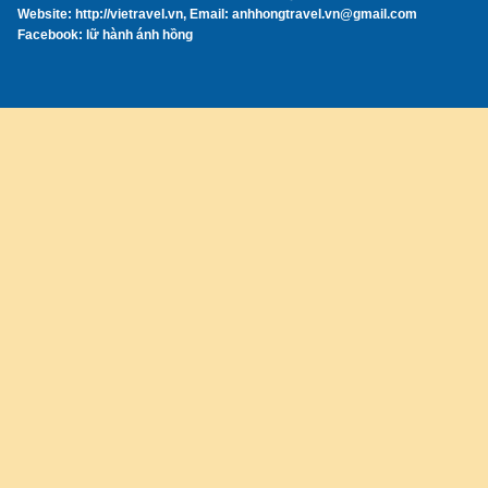
Website: http://vietravel.vn, Email: anhhongtravel.vn@gmail.com
Facebook: lữ hành ánh hồng