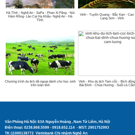
Hà Tĩnh - Nghệ An - SaPa - Phan Xi Păng - Núi
Vinh - Tuyên Quang - Bắc Kạn - Cao
Hàm Rồng- Lào Cai Hạ Khẩu- Nghệ An - Hà
Lạng Sơn - Vinh.
Tĩnh.
Chương trình du lịch dã ngoại dành cho học sinh
Vinh - Khu du lịch Tam cốc - Bích độn
trên toàn tỉnh
Bái Đính - Chùa Hương - Suối cá Cẩ
Văn Phòng Hà Nội: 63A Nguyễn Hoàng , Nam Từ Liêm, Hà Nội
Điện thoại: 0238.868.5599 - 0918.652.114 - MST: 2901752993
TK:11000138772 Vietinbank Chi nhánh Nghệ An