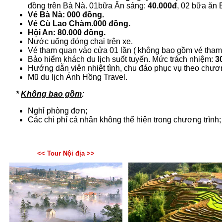
đồng trên Bà Nà. 01bữa Ăn sáng:
4
0.000đ
, 02 bữa ăn
Vé Bà Nà
:
000 đồng.
Vé
Cù Lao Chàm.
000 đồng.
Hội An: 80.000 đồng.
Nước uống đóng chai trên xe.
Vé tham quan vào cửa 01 lần ( không bao gồm vé tham g
Bảo hiểm khách du lịch suốt tuyến. Mức trách nhiệm:
3
H­­­ướng dẫn viên nhiệt tình, chu đáo phục vụ theo chươn
Mũ du lịch Ánh Hồng Travel.
*
Không bao gồm
:
Nghỉ phòng đơn;
Các chi phí cá nhân không thể hiện trong chương trình;
<< Tour Nội địa >>