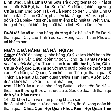
Linh Ứng.
Chùa Linh Ứng Sơn Trà
được xem là cõi Phật gi
núi thuộc Bãi Bụt, bán đảo Sơn Trà, Đà Nẵng (nhiều người g
Chùa Linh Ứng Sơn Trà
- vì Đà Nẵng có đến 3 Chùa Linh 
bên là đảo Cù lao Chàm, phía bên kia là ngọn Hải Vân phía 
đổ về cửa biển– ngôi chùa linh thiêng bậc nhất tại Việt Nam
trong những bãi biển đẹp nhất hành tinh. Đoàn tắm biển.
Buổi tối
: ăn tối tại nhà hàng, thưởng thức hải sản Biển Đà
tham quan Cây cầu Tình Yêu, cầu Rồng, Cầu Thuận Phước, 
tại khách sạn.
NGÀY 2: ĐÀ NẴNG - BÀ NÀ - HỘI AN
Ăn: Sáng
Sáng
:
06h30 ăn sáng tại nhà hàng ,Quý khách khởi hành lên
Đường lên Tiên Cảnh
, đoàn tự do vui chơi tại
Fantasy Park
nhà lớn nhất thế giới.
Tham quan
khu biệt thự Lệ Nim, Cầu
Chúa
ở độ cao 1.487m
so với mực nước biển để thưởng th
cảnh Đà Nẵng và Quảng Nam trên cao. Tiếp tục tham quan
K
Thích Ca Phật Đài,
tham quan
Vườn Tịnh Tâm, Vườn Lộc
đoàn khởi hành về ăn trưa 
trưa
:
11h00
ăn trưa tại nhà hàng Buffe tự chọn trên Bà Nà 
thoải mái thưởng thức ẩm thực âu á. Sau đó đoàn đi tham q
tình yêu, hầm
14h30 khởi hành về nhận phòng
ăn tối tại nhà hàng thưởng thức Hải Sản, ăn tối xong đoàn k
tham quan
Chùa Cậu. Hội Quán Phúc Kiến. Hội Quán Tri