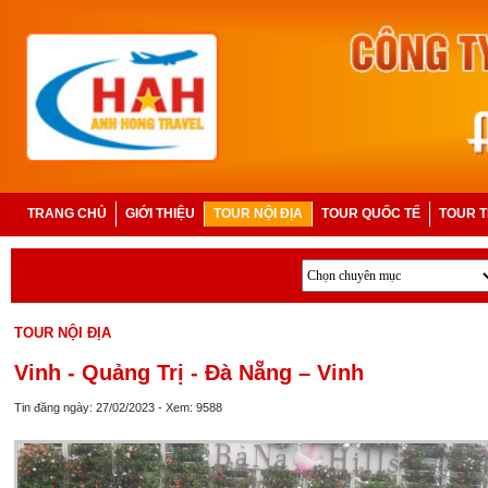
TRANG CHỦ
GIỚI THIỆU
TOUR NỘI ĐỊA
TOUR QUỐC TẾ
TOUR T
TOUR NỘI ĐỊA
Vinh - Quảng Trị - Đà Nẵng – Vinh
Tin đăng ngày: 27/02/2023 - Xem: 9588