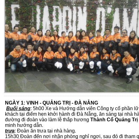
NGÀY 1: VINH - QUẢNG TRỊ - ĐÀ NẴNG Ă
Buổi
sáng
: 5h00 Xe và Hướng dẫn viên Công ty cổ phần l
khách tại điểm hẹn khởi hành đi Đà Nẵng, ăn sáng tại nhà hàn
đường đi đoàn vào làm lễ thắp hương
Thành Cổ Quảng Trị
minh hướng
trưa
: Đoàn ăn trưa tại 
15h30 Đoàn đến nơi nhận phòng nghỉ ngơi, sau đó đi tham 