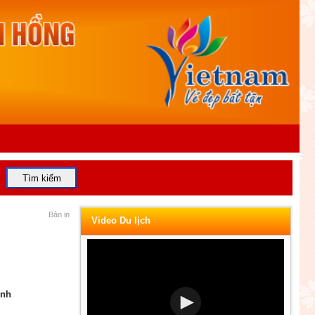
Bản in
Video Du lịch
inh