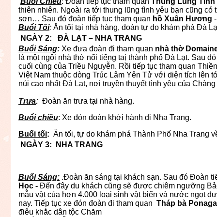
Buổi Chiều
: Đoàn tiếp tục tham quan
Thung Lũng Tình
thiên nhiên. Ngoài ra tới thung lũng tình yêu bạn cũng c
sơn… Sau đó đoàn tiếp tục tham quan
hồ Xuân Hương
-
Buổi Tối
:
Ăn tối tại nhà hàng, đoàn tự do khám phá Đà Lạ
NGÀY 2: ĐÀ LẠT – NHA TRANG ăn
Buổi Sáng
:
Xe đưa đoàn đi tham quan
nhà thờ Domaine 
là một ngôi nhà thờ nổi tiếng taị thành phố Đà Lạt. Sau đ
cuối cùng của Triều Nguyễn. Rồi tiếp tục tham quan Thiền 
Việt Nam thuộc dòng Trúc Lâm Yên Tử với diện tích lên t
núi cao nhất Đà Lạt, nơi truyền thuyết tình yêu của Chàng
Trưa
:
Đoàn ăn trưa tại 
Buổi chiều
: Xe đón đoàn khởi hàn
Buổi tối
:
Ăn tối, tự do khám phá Thành Phố Nha Trang về 
NGÀY 3: NHA TRANG ăn: (S
Buổi Sáng:
.Đoàn ăn sáng tại khách sạn. Sau đó Đoàn t
Học -
Đến đây du khách cũng sẽ được chiêm ngưỡng Bảo t
mẫu vật của hơn 4.000 loại sinh vật biển và nước ngọt đ
nay. Tiếp tục xe đón đoàn đi tham quan
Tháp bà Ponaga
điêu khắc dân tộc Chăm