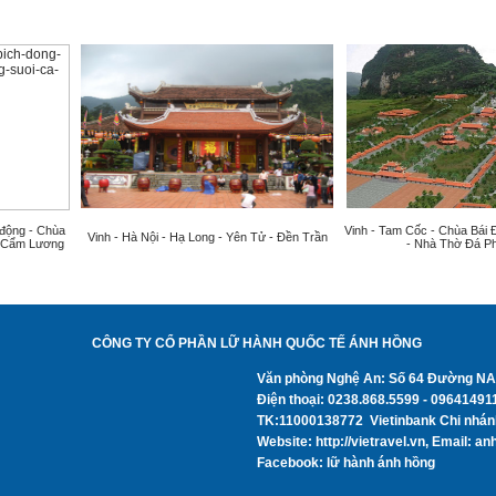
 động - Chùa
Vinh - Tam Cốc - Chùa Bái 
Vinh - Hà Nội - Hạ Long - Yên Tử - Đền Trần
á Cẩm Lương
- Nhà Thờ Đá P
CÔNG TY CỔ PHẦN LỮ HÀNH QUỐC TẾ ÁNH HỒNG
Văn phòng Nghệ An: Số 64 Đường N
Điện thoại: 0238.868.5599 - 0964149
TK:11000138772 Vietinbank Chi nhá
Website: http://vietravel.vn, Email: 
Facebook: lữ hành ánh hồng