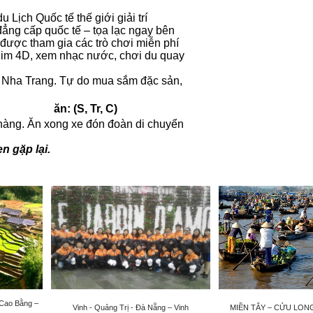
 Lịch Quốc tế thế giới giải trí
đẳng cấp quốc tế – tọa lạc ngay bên
 được tham gia các trò chơi miễn phí
him 4D, xem nhạc nước, chơi du quay
i Nha Trang. Tự do mua sắm đặc sản,
n: (S, Tr, C)
hàng. Ăn xong xe đón đoàn di chuyển
n gặp lại.
 Cao Bằng –
Vinh - Quảng Trị - Đà Nẵng – Vinh
MIỀN TÂY – CỬU LO