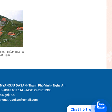
Đính - Cố đô Hoa Lư
hát Diệm
AMYANGJU DASAN- Thành Phố Vinh - Nghệ An
118- 0918.652.114 - MST: 2901752993
nh Nghệ An
anhhongtravel.vn@gmail.com
Chat hỗ trợ