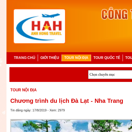
TRANG CHỦ
GIỚI THIỆU
TOUR NỘI ĐỊA
TOUR QUỐC TẾ
TOU
TOUR NỘI ĐỊA
Chương trình du lịch Đà Lạt - Nha Trang
Tin đăng ngày: 17/8/2019 - Xem: 2979