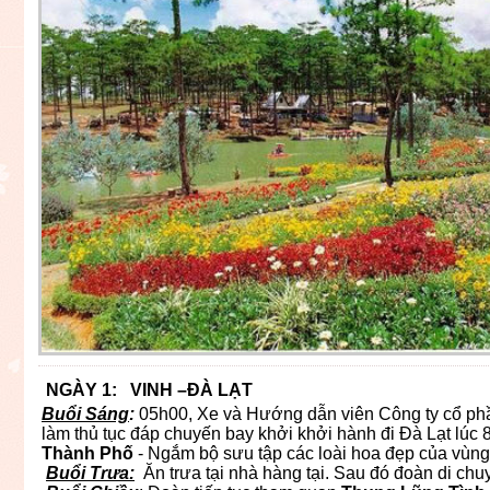
NGÀY 1: VINH –ĐÀ LẠT ăn: 
Buổi Sáng
:
05h00, Xe và Hướng dẫn viên Công ty cổ ph
làm thủ tục đáp chuyến bay khởi khởi hành đi Đà Lạt lúc
Thành Phố
- Ngắm bộ sưu tập các loài hoa đẹp của vù
Buổi Trưa:
Ăn trưa tại nhà hàng tại. Sau đó đoàn di ch