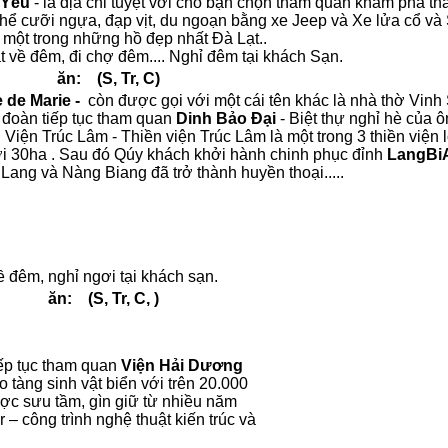
 Yêu
- là địa chỉ tuyệt vời cho bạn chọn tham quan khám phá th
ó thể cưỡi ngựa, đạp vịt, du ngoạn bằng xe Jeep và Xe lửa cổ và
 một trong những hồ đẹp nhất Đà Lạt..
t về đêm, đi chợ đêm.... Nghỉ đêm tại khách Sạn.
: (S, Tr, C)
de Marie -
còn được gọi với một cái tên khác là nhà thờ Vinh
ó đoàn tiếp tục tham quan
Dinh Bảo Đại
- Biệt thự nghỉ hè của 
Viện Trúc Lâm - Thiền viện Trúc Lâm là một trong 3 thiền viện 
ới 30ha . Sau đó Qúy khách khởi hành chinh phục đỉnh
LangBi
 Lang và Nàng Biang đã trở thành huyền thoại.....
nhà hàng.
h đi Nha Trang.
đêm, nghỉ ngơi tại khách sạn.
, Tr, C, )
iếp tục tham quan
Viện Hải Dương
àng sinh vật biển với trên 20.000
ược sưu tầm, gìn giữ từ nhiều năm
r – công trình nghệ thuật kiến trúc và