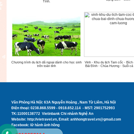
Tĩnh.
Chương trình du lịch dã ngoại dành cho học sinh
Vinh - Khu du lịch Tam cốc - Bích
trên toàn tỉnh
Bái Đính - Chùa Hương - Suối c
Văn Phòng Hà Nội: 63A Nguyễn Hoàng , Nam Từ Liêm, Hà Nội
Điện thoại: 0238.868.5599 - 0918.652.114 - MST: 2901752993
TK:11000138772 Vietinbank Chi nhánh Nghệ An
Website: http://vietravel.vn, Email: anhhongtravel.vn@gmail.com
Facebook: lữ hành ánh hồng