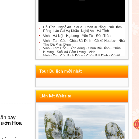
Hà Tĩnh - Nghệ An - SaPa - Phan Xi Păng - Núi Hàm
Rồng- Lào Cai Hạ Khẩu- Nghệ An - Hà Tĩnh.
Vinh - Hà Nội - Hạ Long - Yên Tử - Đền Trần
Vinh - Tam Cốc - Chùa Bái Đính - Cố đô Hoa Lư - Nhà
Thờ Đá Phát Diệm
Vinh - Tam Cốc - Bích động - Chùa Bái Đính - Chùa
Hương - Suối cá Cẩm lương - Vinh
Vinh - Tam Cốc Bích Động - Chùa Bái Đính - Cố đô
Hoa Lư - Nhà thờ đá Phát Diệm
Công ty du lịch Ánh Hồng Travel
Tour Du lịch mới nhất
Liên kết Website
sân bay
Vườn Hoa