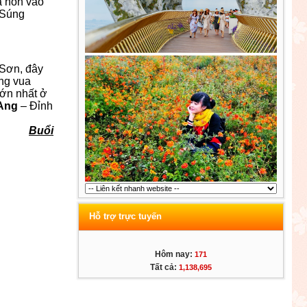
ả hồn vào
 Súng
 Sơn, đây
ông vua
lớn nhất ở
Ang
– Đỉnh
Buổi
Hỗ trợ trực tuyến
Hôm nay:
171
Tất cả:
1,138,695