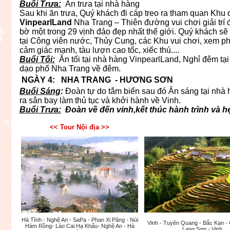
Buổi Trưa:
Ăn trưa tại nhà hàng
Sau khi ăn trưa, Quý khách đi cáp treo ra tham quan Khu du
VinpearlLand
Nha Trang – Thiên đường vui chơi giải trí 
bờ một trong 29 vịnh đảo đẹp nhất thế giới. Quý khách sẽ
tại Công viên nước, Thủy Cung, các Khu vui chơi, xem p
cảm giác mạnh, tàu lượn cao tốc, xiếc thú....
Buổi Tối:
Ăn tối tại nhà hàng VinpearlLand, Nghỉ đêm tạ
dạo phố Nha Trang về đêm.
NGÀY 4: NHA TRANG - HƯƠNG SƠN ă
Buổi Sáng
:
Đoàn tự do tắm biển sau đó Ăn sáng tại nhà 
ra sân bay làm thủ tục và khởi hành về Vinh.
Buổi Trưa:
Đoàn về đến vinh,kết thúc hành trình và hẹ
<< Tour Nội địa >>
Hà Tĩnh - Nghệ An - SaPa - Phan Xi Păng - Núi
Vinh - Tuyên Quang - Bắc Kạn -
Hàm Rồng- Lào Cai Hạ Khẩu- Nghệ An - Hà
Lạng Sơn - Vinh.