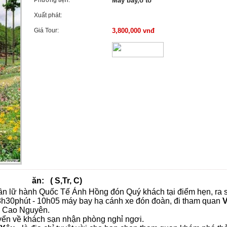
Phương tiện:
Máy bay,ô tô
Xuất phát:
Giá Tour:
3,800,000 vnđ
( S,Tr, C)
ần lữ hành Quốc Tế Ánh Hồng đón Quý khách tại điểm hẹn, ra 
 8h30phút - 10h05 máy bay hạ cánh xe đón đoàn, đi tham quan
ng Cao Nguyên.
uyển về khách sạn nhận phòng nghỉ ngơi.