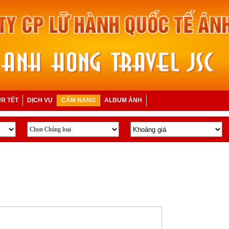
R TẾT
DỊCH VỤ
CẨM NANG
ALBUM ẢNH