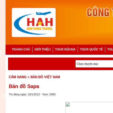
TRANG CHỦ
GIỚI THIỆU
TOUR NỘI ĐỊA
TOUR QUỐC TẾ
TOU
CẨM NANG
> BẢN ĐỒ VIỆT NAM
Bản đồ Sapa
Tin đăng ngày: 18/1/2012 - Xem: 2980