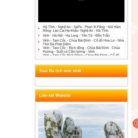
Hà Tĩnh - Nghệ An - SaPa - Phan Xi Păng - Núi Hàm
Rồng- Lào Cai Hạ Khẩu- Nghệ An - Hà Tĩnh.
Vinh - Hà Nội - Hạ Long - Yên Tử - Đền Trần
Vinh - Tam Cốc - Chùa Bái Đính - Cố đô Hoa Lư - Nhà
Thờ Đá Phát Diệm
Vinh - Tam Cốc - Bích động - Chùa Bái Đính - Chùa
Hương - Suối cá Cẩm lương - Vinh
Vinh - Tam Cốc Bích Động - Chùa Bái Đính - Cố đô
Hoa Lư - Nhà thờ đá Phát Diệm
Công ty du lịch Ánh Hồng Travel
Tour Du lịch mới nhất
Liên kết Website