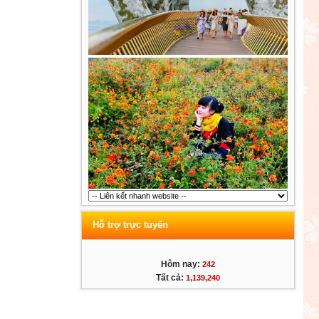
Hỗ trợ trực tuyến
Hôm nay:
242
Tất cả:
1,139,240